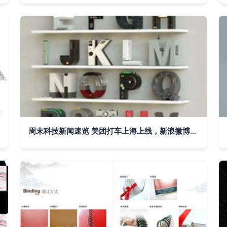
周末科技新闻速览 美团打车上海上线，新浪微博辟谣封杀抖音，贾跃亭造车工厂正式开工，平面设计轻量化应用兴起