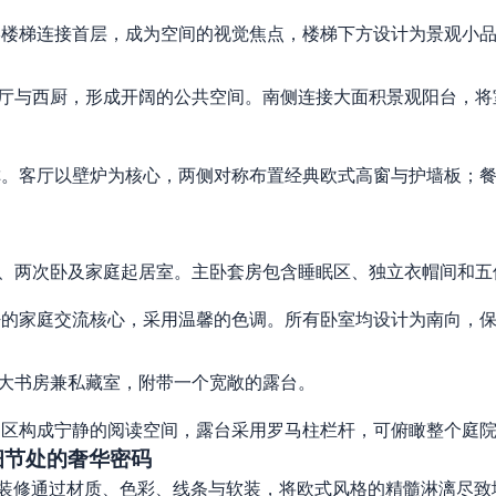
楼梯连接首层，成为空间的视觉焦点，楼梯下方设计为景观小
厅与西厨，形成开阔的公共空间。南侧连接大面积景观阳台，将
。客厅以壁炉为核心，两侧对称布置经典欧式高窗与护墙板；餐厅
、两次卧及家庭起居室。主卧套房包含睡眠区、独立衣帽间和五
的家庭交流核心，采用温馨的色调。所有卧室均设计为南向，保
大书房兼私藏室，附带一个宽敞的露台。
区构成宁静的阅读空间，露台采用罗马柱栏杆，可俯瞰整个庭院
细节处的奢华密码
装修通过材质、色彩、线条与软装，将欧式风格的精髓淋漓尽致