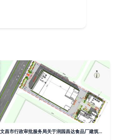
文昌市行政审批服务局关于润园昌达食品厂建筑设计方案批前公示平面设计分析