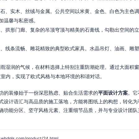
石、实木、丝绒与金属。公共空间以米黄、金色、白色为主色调
加温馨与私密感。
、拱形门廊、复杂的吊顶穹顶与精美的石膏线，勾勒出空间的立
、线条流畅、雕花精致的典型欧式家具。水晶吊灯、油画、雕塑
雨湿润的气候，在材料选择上特别注重防潮处理。通过大面积窗
入室内，实现了欧式风格与本地环境的和谐对话。
功的装修始于一份深思熟虑、贴合生活需求的
平面设计方案
。它
式设计语汇与高品质的施工落地，方能将图纸上的构想，转化为
确功能分区、坚守风格元素、注重细节品质，并与专业设计团队
ls.com/product/24.html