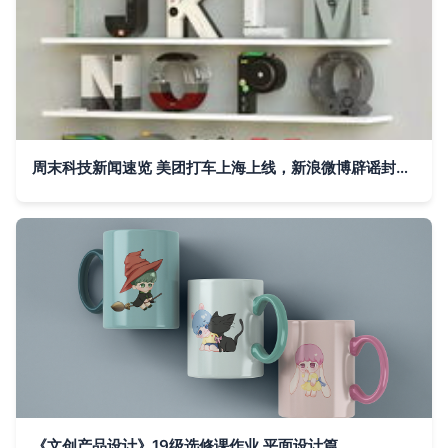
周末科技新闻速览 美团打车上海上线，新浪微博辟谣封杀抖音，贾跃亭造车工厂正式开工，平面设计轻量化应用兴起
《文创产品设计》19级选修课作业 平面设计篇