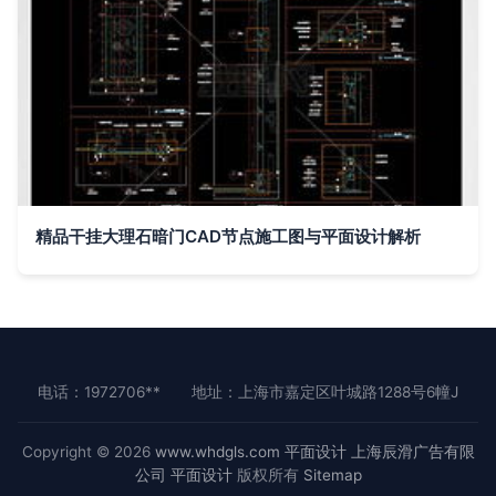
精品干挂大理石暗门CAD节点施工图与平面设计解析
电话：1972706**
地址：上海市嘉定区叶城路1288号6幢J
Copyright © 2026
www.whdgls.com
平面设计
上海辰滑广告有限
公司
平面设计
版权所有
Sitemap